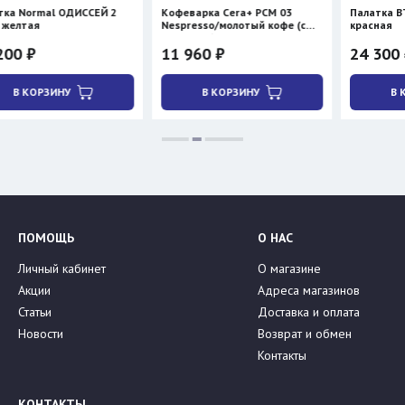
ИССЕЙ 2
Кофеварка Cera+ PCM 03
Палатка BTrace STORM 2
Nespresso/молотый кофе (с
красная
нагревом)
11 960 ₽
24 300 ₽
28 590 ₽
В КОРЗИНУ
В КОРЗИНУ
ПОМОЩЬ
О НАС
Личный кабинет
О магазине
Акции
Адреса магазинов
Статьи
Доставка и оплата
Новости
Возврат и обмен
Контакты
КОНТАКТЫ