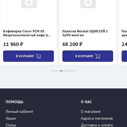
 Cera+ PCM 03
Палатка Normal ОДИССЕЙ 2
Палатка BTrac
/молотый кофе (с
Si/PU желтая
красная
 ₽
68 200 ₽
24 300 ₽
28 
КОРЗИНУ
В КОРЗИНУ
В КОРЗ
ПОМОЩЬ
О НАС
Личный кабинет
О магазине
Акции
Адреса магазинов
Статьи
Доставка и оплата