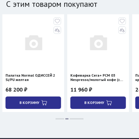
С этим товаром покупают
ОДИССЕЙ 2
Кофеварка Cera+ PCM 03
Палатка BTrace STORM
Nespresso/молотый кофе (с
красная
нагревом)
11 960 ₽
24 300 ₽
28 590 ₽
У
В КОРЗИНУ
В КОРЗИНУ