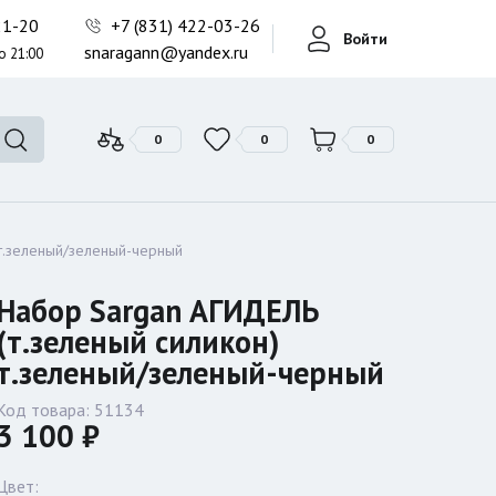
Фонари поисковые
-21-20
+7 (831) 422-03-26
Войти
Фонари тактические
snaragann@yandex.ru
о 21:00
Фонари универсальные
0
0
0
 т.зеленый/зеленый-черный
Набор Sargan АГИДЕЛЬ
(т.зеленый силикон)
т.зеленый/зеленый-черный
Код товара:
51134
3 100 ₽
Цвет: