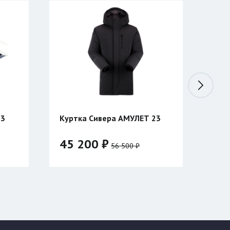
 3
Куртка Сивера АМУЛЕТ 23
Ком
Тай
45 200 ₽
1 
56 500 ₽
Цвет:
Разм
500
Размер: