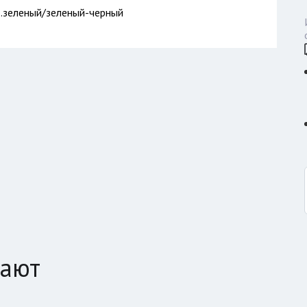
т.зеленый/зеленый-черный
пают