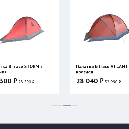
тка BTrace STORM 2
Палатка BTrace ATLANT
ная
красная
300 ₽
28 040 ₽
28 590 ₽
32 990 ₽
:
Цвет: