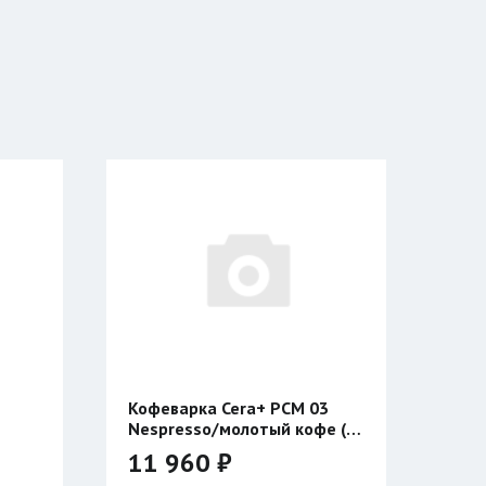
Cera+ PCM 03
Куртка Сивера ДИВЪ AZ
молотый кофе (с
₽
39 900 ₽