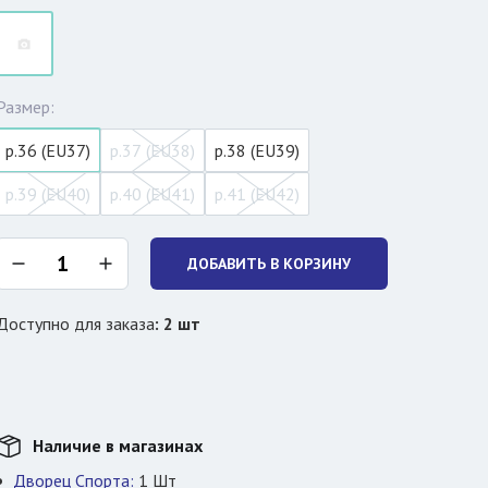
Размер:
р.36 (EU37)
р.37 (EU38)
р.38 (EU39)
р.39 (EU40)
р.40 (EU41)
р.41 (EU42)
ДОБАВИТЬ В КОРЗИНУ
Доступно для заказа
:
2
шт
Наличие в магазинах
Дворец Спорта:
1
Шт