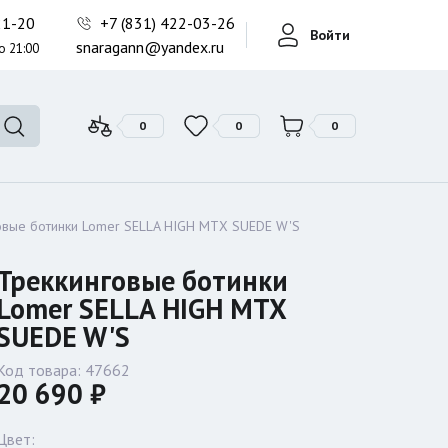
Фонари поисковые
-21-20
+7 (831) 422-03-26
Войти
Фонари тактические
snaragann@yandex.ru
о 21:00
Фонари универсальные
0
0
0
овые ботинки Lomer SELLA HIGH MTX SUEDE W'S
Треккинговые ботинки
Lomer SELLA HIGH MTX
SUEDE W'S
Код товара:
47662
20 690 ₽
Цвет: