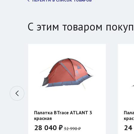
ПЕРЕЙТИ В СПИСОК ТОВАРОВ
С этим товаром поку
race ATLANT 3
Палатка BTrace STORM 2
красная
₽
24 300 ₽
32 990 ₽
28 590 ₽