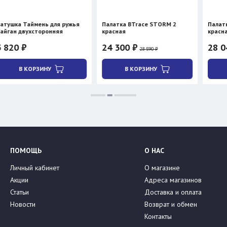
ень для ружья
Палатка BTrace STORM 2
Палатка BTrace AT
торонняя
красная
красная
24 300 ₽
28 040 ₽
28 590 ₽
32 990 ₽
ЗИНУ
В КОРЗИНУ
В КОРЗИНУ
ПОМОЩЬ
О НАС
Личный кабинет
О магазине
Акции
Адреса магазинов
Статьи
Доставка и оплата
Новости
Возврат и обмен
Контакты