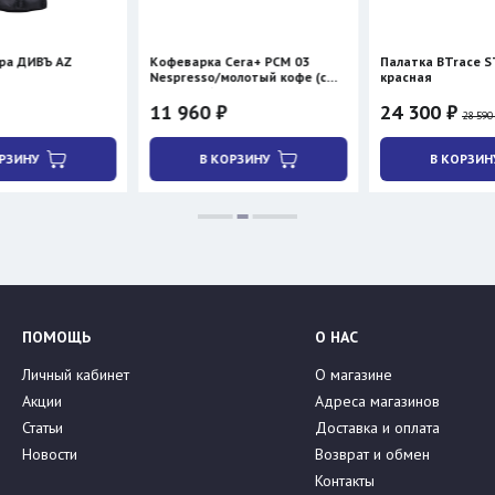
AZ
Кофеварка Cera+ PCM 03
Палатка BTrace STORM 2
Nespresso/молотый кофе (с
красная
нагревом)
11 960 ₽
24 300 ₽
28 590 ₽
В КОРЗИНУ
В КОРЗИНУ
ПОМОЩЬ
О НАС
Личный кабинет
О магазине
Акции
Адреса магазинов
Статьи
Доставка и оплата
Новости
Возврат и обмен
Контакты