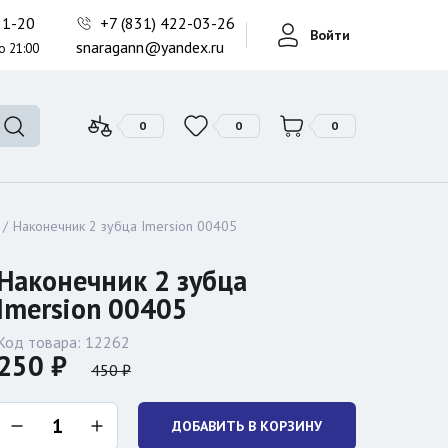
Фонари поисковые
-21-20
+7 (831) 422-03-26
Войти
Фонари тактические
snaragann@yandex.ru
о 21:00
Фонари универсальные
0
0
0
Наконечник 2 зубца Imersion 00405
Наконечник 2 зубца
Imersion 00405
Код товара:
12262
250 ₽
450 ₽
ДОБАВИТЬ В КОРЗИНУ