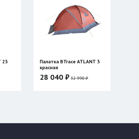
Trace ATLANT 3
Катушка Таймень для ружья
Тайган двухсторонняя
₽
3 820 ₽
32 990 ₽