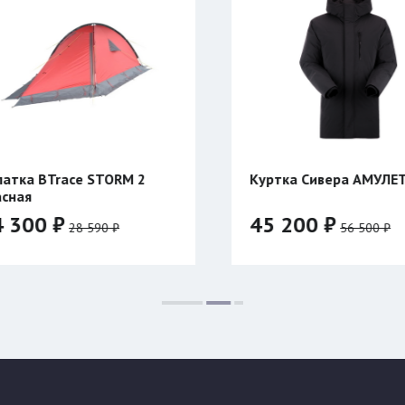
Куртка Сивера АМУЛЕТ 23
Палатка B
красная
45 200 ₽
28 040 
56 500 ₽
Цвет:
Цвет:
Размер:
46/176
48/176
50/182
52/182
54/188