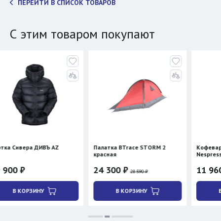
ПЕРЕЙТИ В СПИСОК ТОВАРОВ
С этим товаром покупают
 ДИВЪ AZ
Палатка BTrace STORM 2
Кофеварка Cera+ PC
красная
Nespresso/молотый 
нагревом)
24 300 ₽
11 960 ₽
28 590 ₽
ИНУ
В КОРЗИНУ
В КОРЗИНУ