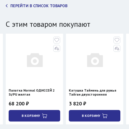
ПЕРЕЙТИ В СПИСОК ТОВАРОВ
С этим товаром покупают
Палатка Normal ОДИССЕЙ 2
Катушка Таймень для ружья
К
Si/PU желтая
Тайган двухсторонняя
У
д
68 200 ₽
3 820 ₽
3
В КОРЗИНУ
В КОРЗИНУ