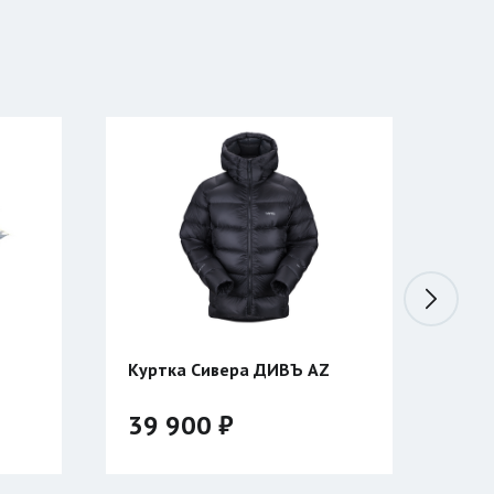
2
Куртка Сивера ДИВЪ AZ
Кат
УНИ
дву
39 900 ₽
3 