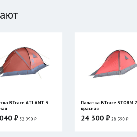
пают
тка BTrace ATLANT 3
Палатка BTrace STORM 
ная
красная
040 ₽
24 300 ₽
32 990 ₽
28 590 ₽