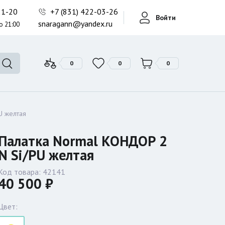
Фонари поисковые
-21-20
+7 (831) 422-03-26
Войти
Фонари тактические
snaragann@yandex.ru
о 21:00
Фонари универсальные
0
0
0
U желтая
Палатка Normal КОНДОР 2
N Si/PU желтая
Код товара:
42141
40 500 ₽
Цвет: