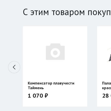
С этим товаром поку
жья
Компенсатор плавучести
Пала
Таймень
крас
1 070 ₽
28 