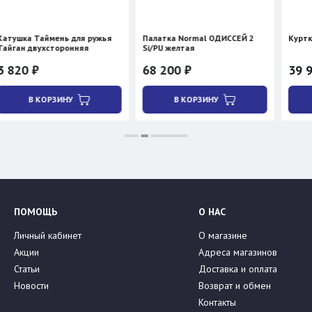
для ружья
Палатка Normal ОДИССЕЙ 2
Куртка Сивера ДИВЪ AZ
нняя
Si/PU желтая
68 200 ₽
39 900 ₽
В КОРЗИНУ
В КОРЗИНУ
ПОМОЩЬ
О НАС
Личный кабинет
О магазине
Акции
Адреса магазинов
Статьи
Доставка и оплата
Новости
Возврат и обмен
Контакты