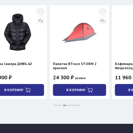
ВЪ AZ
Палатка BTrace STORM 2
Кофеварка Cera+ PCM 0
красная
Nespresso/молотый коф
нагревом)
24 300 ₽
11 960 ₽
28 590 ₽
В КОРЗИНУ
В КОРЗИНУ