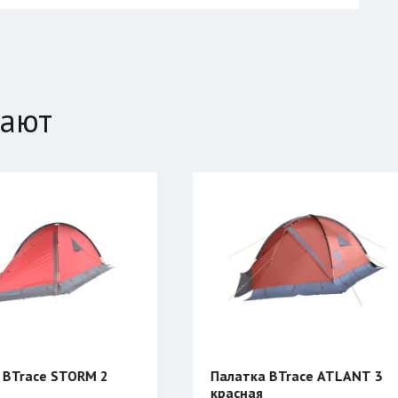
пают
Палатка BTrace ATLANT 3
Компенсатор пла
красная
Таймень