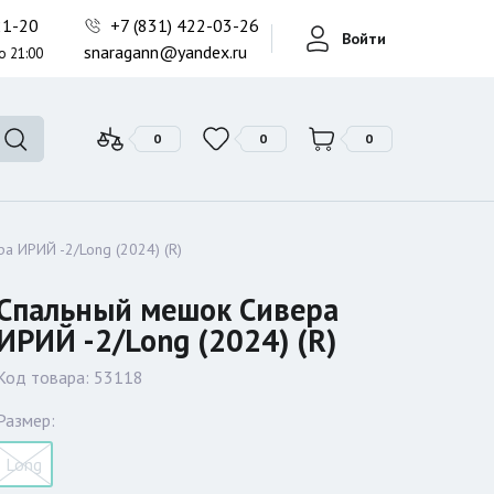
Фонари поисковые
-21-20
+7 (831) 422-03-26
Войти
Фонари тактические
snaragann@yandex.ru
о 21:00
Фонари универсальные
0
0
0
а ИРИЙ -2/Long (2024) (R)
Спальный мешок Сивера
ИРИЙ -2/Long (2024) (R)
Код товара:
53118
Размер:
Long