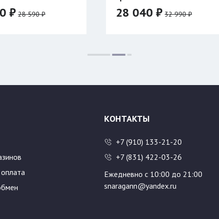
28 040 ₽
1 070 ₽
32 990 ₽
Цвет:
Размер:
500
600
КОНТАКТЫ
+7 (910) 133-21-20
азинов
+7 (831) 422-03-26
 оплата
Ежедневно с 10:00 до 21:00
snaragann@yandex.ru
обмен