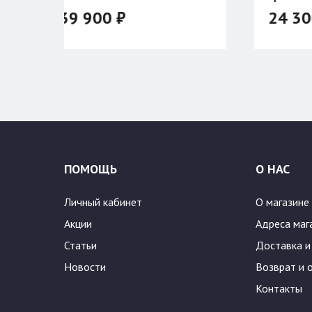
24 300 ₽
28 590 ₽
Цвет:
182
54/188
ПОМОЩЬ
О НАС
Личный кабинет
О магазине
Акции
Адреса маг
Статьи
Доставка и
Новости
Возврат и 
Контакты