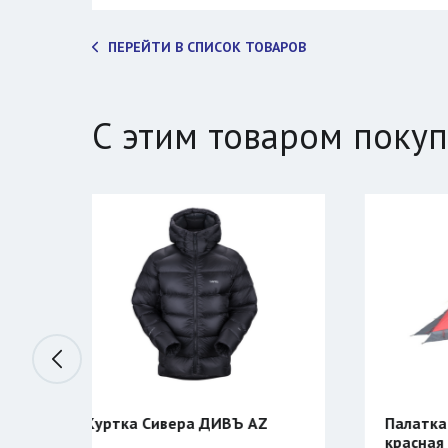
ПЕРЕЙТИ В СПИСОК ТОВАРОВ
С этим товаром поку
ИВЪ AZ
Палатка BTrace STORM 2
красная