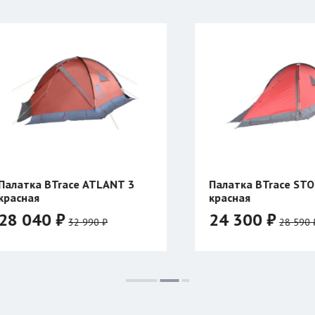
Палатка BTrace STORM 2
Куртка Сив
красная
24 300 ₽
39 900 
28 590 ₽
Цвет:
Цвет: