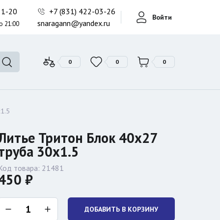
Фонари поисковые
-21-20
+7 (831) 422-03-26
Войти
Фонари тактические
snaragann@yandex.ru
о 21:00
Фонари универсальные
0
0
0
1.5
Литье Тритон Блок 40х27
труба 30х1.5
Код товара:
21481
450 ₽
ДОБАВИТЬ В КОРЗИНУ