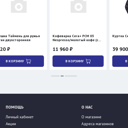
ень для ружья
Кофеварка Cera+ PCM 03
Куртка Сивера ДИ
торонняя
Nespresso/молотый кофе (с
нагревом)
11 960 ₽
39 900 ₽
ЗИНУ
В КОРЗИНУ
В КОРЗИНУ
ПОМОЩЬ
О НАС
Личный кабинет
О магазине
Акции
Адреса магазинов