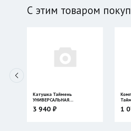
С этим товаром поку
 Таймень
Компенсатор плавучести
САЛЬНАЯ
Таймень
ронняя
 ₽
1 070 ₽
Размер: