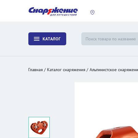
пластины
Холодиль
изотерми
КАТАЛОГ
и контей
Главная
Каталог снаряжения
Альпинистское снаряжен