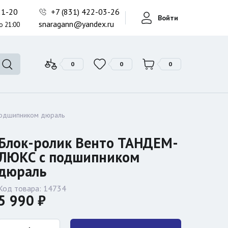
Фонари поисковые
-21-20
+7 (831) 422-03-26
Войти
Фонари тактические
snaragann@yandex.ru
о 21:00
Фонари универсальные
0
0
0
подшипником дюраль
Блок-ролик Венто ТАНДЕМ-
ЛЮКС с подшипником
дюраль
Код товара:
14734
5 990 ₽