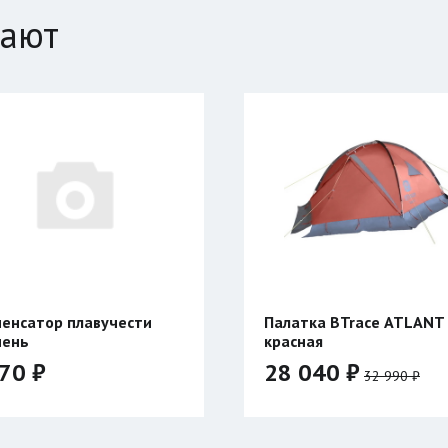
пают
Палатка BTrace ATLANT 3
Палатка
красная
красная
28 040 ₽
24 30
32 990 ₽
Цвет:
Цвет: