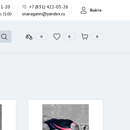
Фонари поисковые
-21-20
+7 (831) 422-03-26
Войти
Фонари тактические
snaragann@yandex.ru
о 21:00
Фонари универсальные
0
0
0