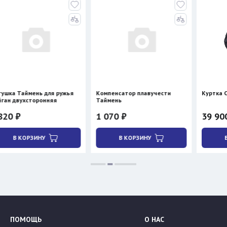
ень для ружья
Компенсатор плавучести
Куртка Сивера ДИВ
торонняя
Таймень
1 070 ₽
39 900 ₽
ЗИНУ
В КОРЗИНУ
В КОРЗИНУ
ПОМОЩЬ
О НАС