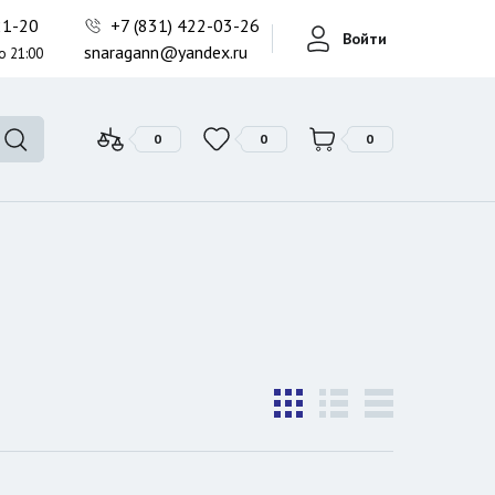
Фонари поисковые
-21-20
+7 (831) 422-03-26
Войти
Фонари тактические
snaragann@yandex.ru
о 21:00
Фонари универсальные
0
0
0