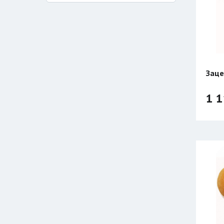
Заце
1 1