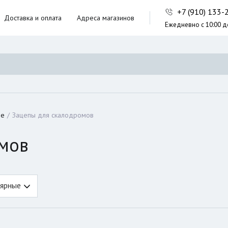
+7 (910) 133
Доставка и оплата
Адреса магазинов
Ежедневно с 10:00 д
ники,
ческие сумки
неры
ие
Зацепы для скалодромов
мов
ярные