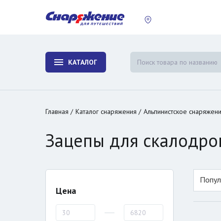
пластины
Холодиль
изотерми
КАТАЛОГ
и контей
Главная
Каталог снаряжения
Альпинистское снаряжен
Зацепы для скалодро
Попул
Цена