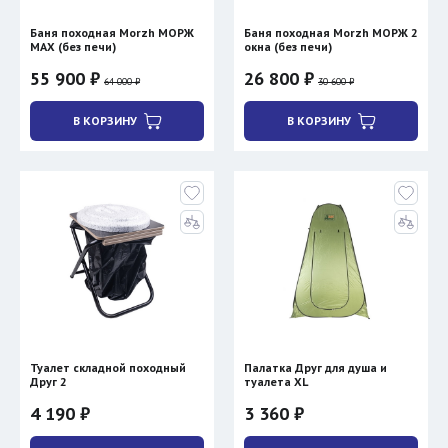
Баня походная Morzh МОРЖ
Баня походная Morzh МОРЖ 2
MAX (без печи)
окна (без печи)
55 900 ₽
26 800 ₽
64 000 ₽
30 600 ₽
В КОРЗИНУ
В КОРЗИНУ
Туалет складной походный
Палатка Друг для душа и
Друг 2
туалета XL
4 190 ₽
3 360 ₽