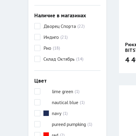
Наличие в магазинах
Дворец Спорта
(
22
)
Индиго
(
21
)
Рюкз
Рио
(
18
)
BITS
4 4
Склад Октябрь
(
14
)
Цвет
lime green
(
1
)
nautical blue
(
1
)
navy
(
1
)
pureed pumpking
(
1
)
red
(
2
)