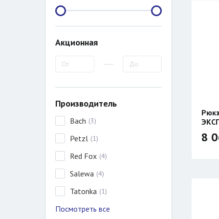
Акционная
Производитель
Рюкз
Bach
(
3
)
ЭКСП
8 0
Petzl
(
1
)
Red Fox
(
4
)
Salewa
(
4
)
Tatonka
(
1
)
Посмотреть все