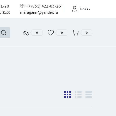
Фонари поисковые
-21-20
+7 (831) 422-03-26
Войти
Фонари тактические
snaragann@yandex.ru
о 21:00
Фонари универсальные
0
0
0