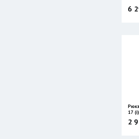
6 2
Рюкз
17 (i)
2 9