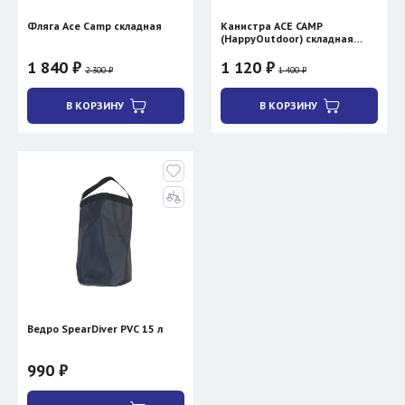
Фляга Ace Camp складная
Канистра ACE CAMP
(HappyOutdoor) складная
полиэтиленовая
1 840 ₽
1 120 ₽
2 300 ₽
1 400 ₽
В КОРЗИНУ
В КОРЗИНУ
Ведро SpearDiver PVC 15 л
990 ₽