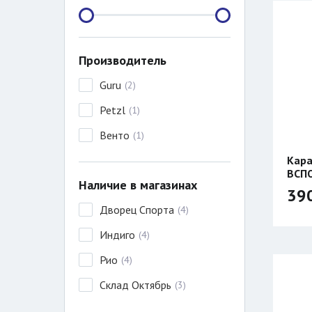
Производитель
Guru
(
2
)
Petzl
(
1
)
Венто
(
1
)
Кара
ВСП
Наличие в магазинах
39
Дворец Спорта
(
4
)
Индиго
(
4
)
Рио
(
4
)
Склад Октябрь
(
3
)