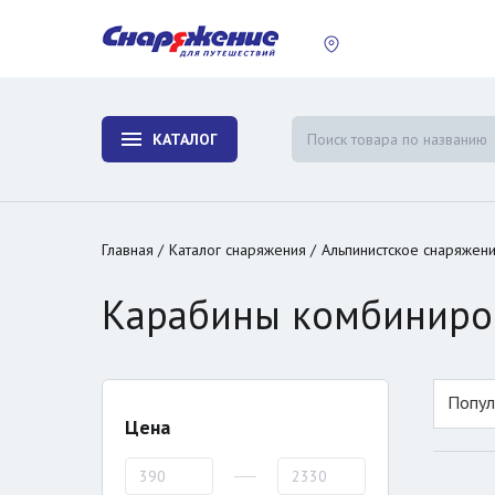
пластины
Холодиль
изотерми
КАТАЛОГ
и контей
Главная
Каталог снаряжения
Альпинистское снаряжен
Карабины комбиниро
Попул
Цена