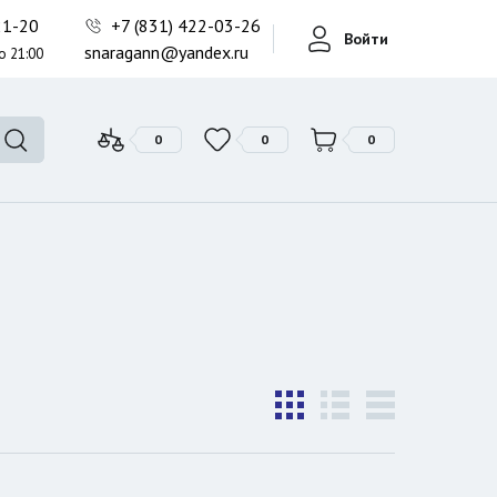
Фонари поисковые
-21-20
+7 (831) 422-03-26
Войти
Фонари тактические
snaragann@yandex.ru
о 21:00
Фонари универсальные
0
0
0