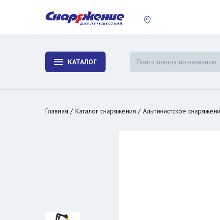
пластины
Холодиль
изотерми
КАТАЛОГ
и контей
Главная
Каталог снаряжения
Альпинистское снаряжен