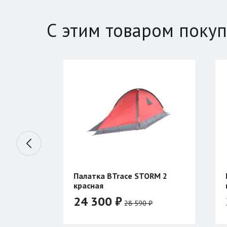
С этим товаром поку
 BTrace STORM 2
Палатка BTrace ATLANT 3
красная
0 ₽
28 040 ₽
28 590 ₽
32 990 ₽