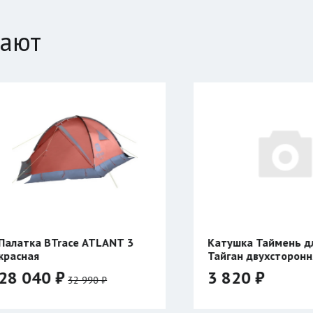
пают
Катушка Таймень для ружья
Куртка 
Тайган двухсторонняя
3 820 ₽
45 20