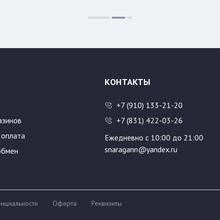
Цвет:
Размер:
46/176
4
54/188
КОНТАКТЫ
+7 (910) 133-21-20
азинов
+7 (831) 422-03-26
 оплата
Ежедневно с 10:00 до 21:00
snaragann@yandex.ru
обмен
нциальности
Оферта
Реквизиты