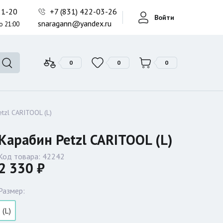
Фонари поисковые
-21-20
+7 (831) 422-03-26
Войти
Фонари тактические
snaragann@yandex.ru
о 21:00
Фонари универсальные
0
0
0
tzl CARITOOL (L)
Карабин Petzl CARITOOL (L)
Код товара:
42242
2 330 ₽
Размер:
(L)