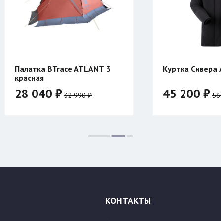
Куртка Сивера АМУЛЕТ 23
Компенсат
Таймень
45 200 ₽
1 070 ₽
56 500 ₽
Цвет:
Размер:
500
600
Размер:
46/176
48/176
50/182
52/182
54/188
КОНТАКТЫ