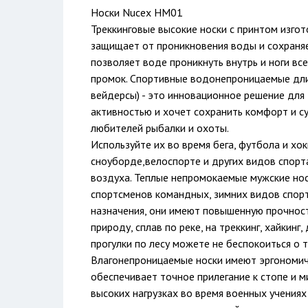
Носки Nucex HM01
Треккинговые высокие носки с принтом изго
защищает от проникновения воды и сохраняе
позволяет воде проникнуть внутрь и ноги вс
промок. Спортивные водонепроницаемые дли
вейдерсы) - это инновационное решение для 
активностью и хочет сохранить комфорт и с
любителей рыбалки и охоты.
Используйте их во время бега, футбола и хок
сноуборде,велоспорте и других видов спорт
воздуха. Теплые непромокаемые мужские но
спортсменов командных, зимних видов спорт
назначения, они имеют повышенную прочност
природу, сплав по реке, на треккинг, хайкинг
прогулки по лесу можете не беспокоиться о 
Влагонепроницаемые носки имеют эргономич
обеспечивает точное прилегание к стопе и м
высоких нагрузках во время военных учениях