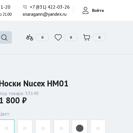
Фонари поисковые
-21-20
+7 (831) 422-03-26
Войти
Фонари тактические
snaragann@yandex.ru
о 21:00
Фонари универсальные
0
0
0
Носки Nucex HM01
Код товара:
53149
1 800 ₽
Цвет: