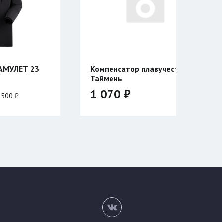
ор плавучести
Катушка Таймень для ружья
Тайган двухсторонняя
3 820 ₽