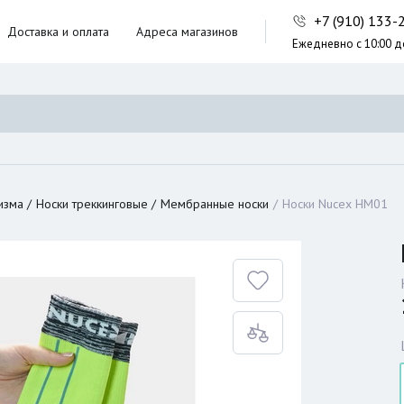
+7 (910) 133
Доставка и оплата
Адреса магазинов
Ежедневно с 10:00 д
ники,
ческие сумки
неры
изма
Носки треккинговые
Мембранные носки
Носки Nucex HM01