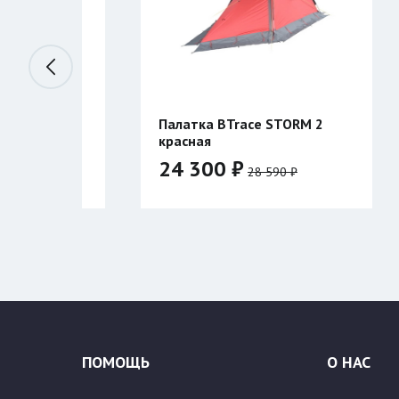
race STORM 2
Палатка BTrace ATLANT 3
красная
₽
28 040 ₽
28 590 ₽
32 990 ₽
Цвет:
ПОМОЩЬ
О НАС