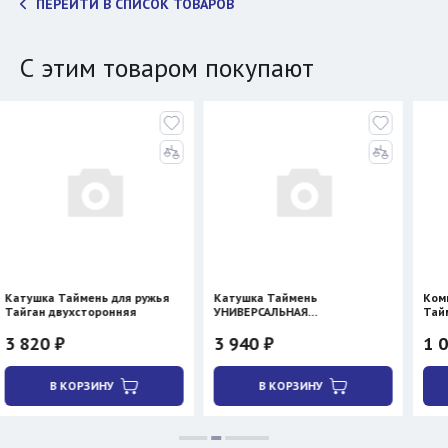
ПЕРЕЙТИ В СПИСОК ТОВАРОВ
С этим товаром покупают
мень для ружья
Катушка Таймень
Компенсатор пла
сторонняя
УНИВЕРСАЛЬНАЯ
Таймень
двухсторонняя
3 940 ₽
1 070 ₽
РЗИНУ
В КОРЗИНУ
В КОРЗИН