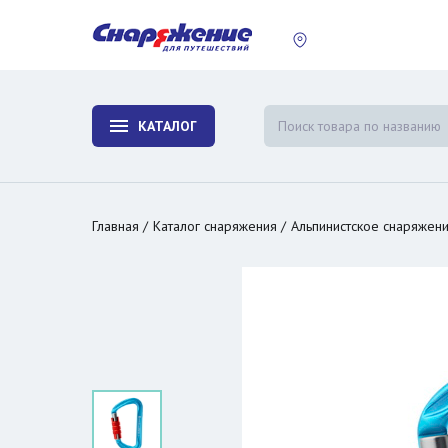
пластины
Холодиль
изотерми
КАТАЛОГ
и контей
Главная
Каталог снаряжения
Альпинистское снаряжен