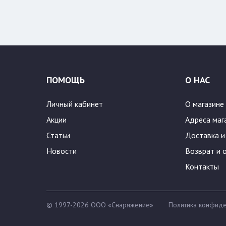
Цвет:
182
54/188
ПОМОЩЬ
О НАС
Личный кабинет
О магазине
Акции
Адреса маг
Статьи
Доставка и
Новости
Возврат и 
Контакты
© 1997-2026 ООО «Снаряжение»
Политика конфиде