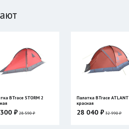
пают
Палатка BTrace ATLANT 3
Компенсатор пл
красная
Таймень
28 040 ₽
1 070 ₽
32 990 ₽