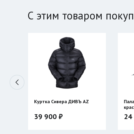
С этим товаром поку
ИВЪ AZ
Палатка BTrace STORM 2
красная
24 300 ₽
28 590 ₽