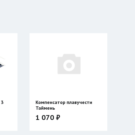
авучести
Катушка Таймень
УНИВЕРСАЛЬНАЯ
двухсторонняя
3 940 ₽