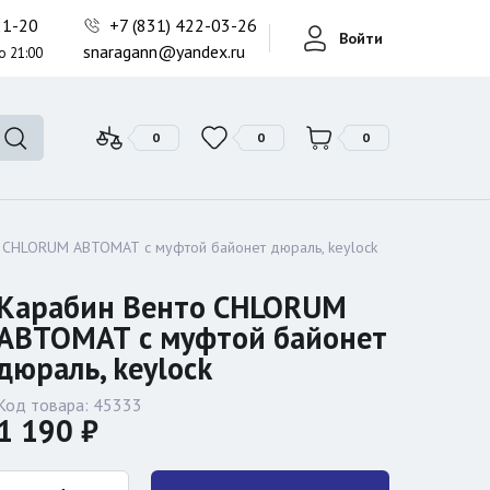
Фонари поисковые
-21-20
+7 (831) 422-03-26
Войти
Фонари тактические
snaragann@yandex.ru
о 21:00
Фонари универсальные
0
0
0
 CHLORUM АВТОМАТ с муфтой байонет дюраль, keylock
Карабин Венто CHLORUM
АВТОМАТ с муфтой байонет
дюраль, keylock
Код товара:
45333
1 190 ₽