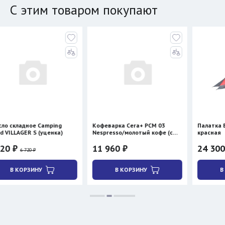
С этим товаром покупают
ное Camping
Кофеварка Cera+ PCM 03
Палатка BTrace S
R S (уценка)
Nespresso/молотый кофе (с
красная
нагревом)
11 960 ₽
24 300 ₽
20 ₽
28 590 ₽
ЗИНУ
В КОРЗИНУ
В КОРЗИНУ