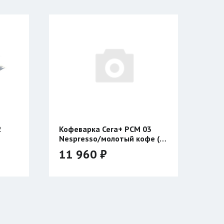
era+ PCM 03
Куртка Сивера ДИВЪ AZ
олотый кофе (с
39 900 ₽
Цвет: