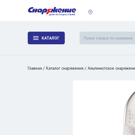
пластины
Холодиль
изотерми
КАТАЛОГ
и контей
Главная
Каталог снаряжения
Альпинистское снаряжен