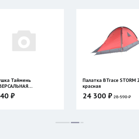
Палатка BTrace STORM 2
Кофеварка C
красная
Nespresso/м
нагревом)
24 300 ₽
11 960 ₽
28 590 ₽
Цвет: