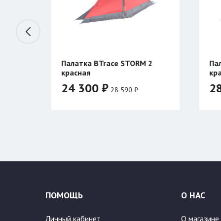
Trace STORM 2
Палатка BTrace ATLANT 3
красная
 ₽
28 040 ₽
28 590 ₽
32 990 ₽
Цвет:
ПОМОЩЬ
О НАС
Личный кабинет
О магазине