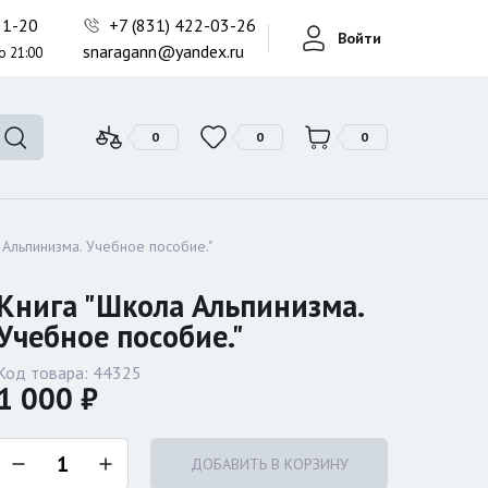
Фонари поисковые
-21-20
+7 (831) 422-03-26
Войти
Фонари тактические
snaragann@yandex.ru
о 21:00
Фонари универсальные
0
0
0
 Альпинизма. Учебное пособие."
Книга "Школа Альпинизма.
Учебное пособие."
Код товара:
44325
1 000 ₽
ДОБАВИТЬ В КОРЗИНУ