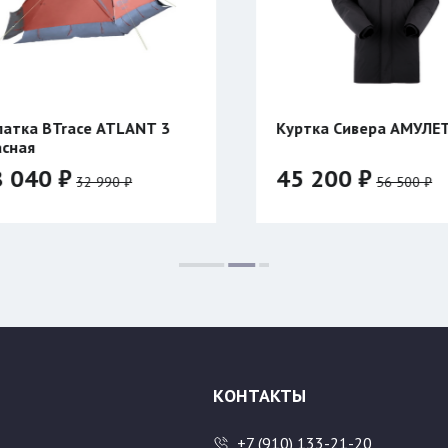
Куртка Сивера АМУЛЕТ 23
Катушка 
Тайган дв
45 200 ₽
3 820 
56 500 ₽
Цвет:
Размер:
46/176
48/176
50/182
52/182
54/188
КОНТАКТЫ
+7 (910) 133-21-20