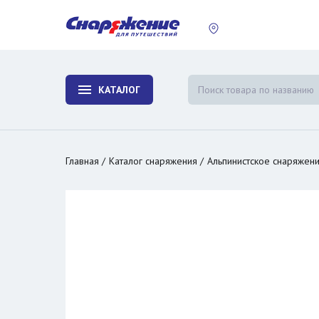
пластины
Холодиль
изотерми
КАТАЛОГ
и контей
Главная
Каталог снаряжения
Альпинистское снаряжен