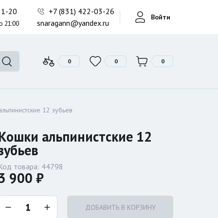
Фонари поисковые
-21-20
+7 (831) 422-03-26
Войти
Фонари тактические
snaragann@yandex.ru
о 21:00
Фонари универсальные
0
0
0
альпинистские 12 зубьев
Кошки альпинистские 12
зубьев
Код товара:
44798
3 900 ₽
ДОБАВИТЬ В КОРЗИНУ