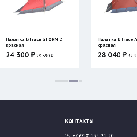
2
Палатка BTrace ATLANT 3
Кур
красная
28 040 ₽
39
32 990 ₽
Цвет:
Цвет
Разм
48/
56/
КОНТАКТЫ
+7 (910) 133-21-20