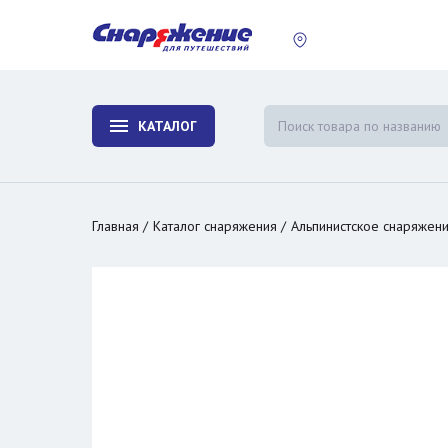
пластины
Холодиль
изотерми
КАТАЛОГ
и контей
Главная
Каталог снаряжения
Альпинистское снаряжен