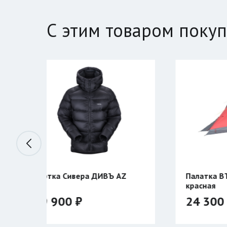
С этим товаром поку
ДИВЪ AZ
Палатка BTrace STORM 2
красная
24 300 ₽
28 590 ₽