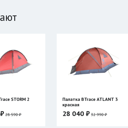
пают
Палатка BTrace ATLANT 3
Компенсатор п
красная
Таймень
28 040 ₽
1 070 ₽
32 990 ₽