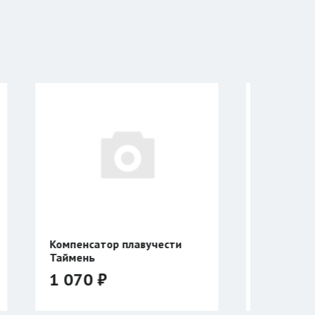
лавучести
Катушка Таймень
УНИВЕРСАЛЬНАЯ
двухсторонняя
3 940 ₽