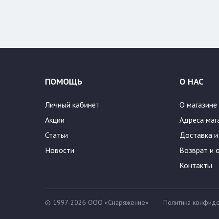
Цвет:
/182
54/188
ПОМОЩЬ
О НАС
Личный кабинет
О магазине
Акции
Адреса маг
Статьи
Доставка и
Новости
Возврат и 
Контакты
© 1997-2026 ООО «Снаряжение»
Политика конфиде