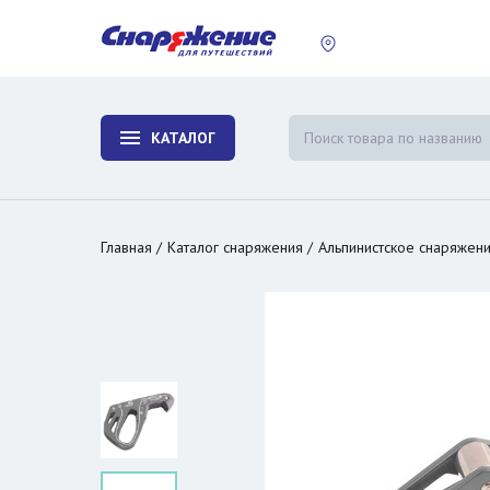
пластины
Холодиль
изотерми
КАТАЛОГ
и контей
Главная
Каталог снаряжения
Альпинистское снаряжен