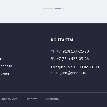
Цвет:
Размер:
500
600
КОНТАКТЫ
+7 (910) 133-21-20
азинов
+7 (831) 422-03-26
 оплата
Ежедневно с 10:00 до 21:00
snaragann@yandex.ru
обмен
нциальности
Оферта
Реквизиты