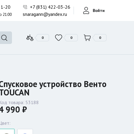
Фонари поисковые
-21-20
+7 (831) 422-03-26
Войти
Фонари тактические
snaragann@yandex.ru
о 21:00
Фонари универсальные
0
0
0
Спусковое устройство Венто
TOUCAN
Код товара:
53188
4 990 ₽
Цвет: