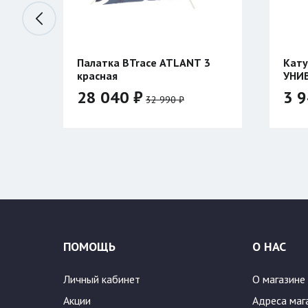
жья
Палатка BTrace ATLANT 3
Кату
красная
УНИ
двух
28 040 ₽
3 9
32 990 ₽
Цвет:
ПОМОЩЬ
О НАС
Личный кабинет
О магазине
Акции
Адреса маг