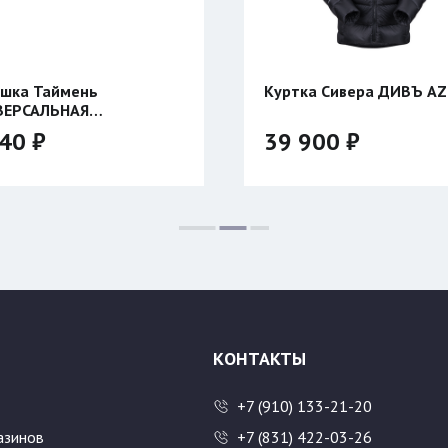
шка Таймень
Куртка Сивера ДИВЪ AZ
ВЕРСАЛЬНАЯ
сторонняя
40 ₽
39 900 ₽
Цвет:
Размер:
48/176
50/182
52/182
54/
56/188
58/182
КОНТАКТЫ
+7 (910) 133-21-20
азинов
+7 (831) 422-03-26