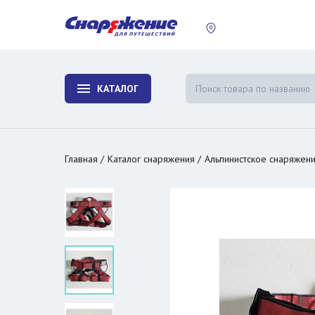
пластины
Холодиль
изотерми
КАТАЛОГ
и контей
Главная
Каталог снаряжения
Альпинистское снаряжен