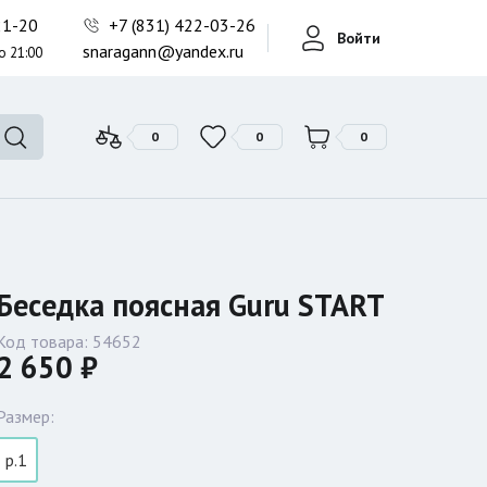
Фонари поисковые
-21-20
+7 (831) 422-03-26
Войти
Фонари тактические
snaragann@yandex.ru
о 21:00
Фонари универсальные
0
0
0
Беседка поясная Guru START
Код товара:
54652
2 650 ₽
Размер:
р.1