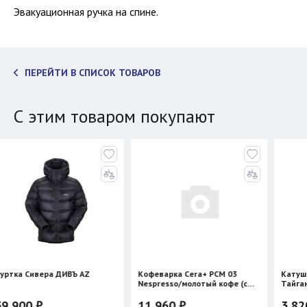
Эвакуационная ручка на спине.
ПЕРЕЙТИ В СПИСОК ТОВАРОВ
С этим товаром покупают
ра ДИВЪ AZ
Кофеварка Cera+ PCM 03
Катушка Таймень
Nespresso/молотый кофе (с
Тайган двухстор
нагревом)
11 960 ₽
3 820 ₽