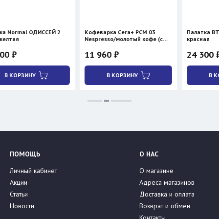
ОДИССЕЙ 2
Кофеварка Cera+ PCM 03
Палатка BTrace STOR
Nespresso/молотый кофе (с
красная
нагревом)
11 960 ₽
24 300 ₽
28 590 ₽
У
В КОРЗИНУ
В КОРЗИНУ
ПОМОЩЬ
О НАС
Личный кабинет
О магазине
Акции
Адреса магазинов
Статьи
Доставка и оплата
Новости
Возврат и обмен
Контакты