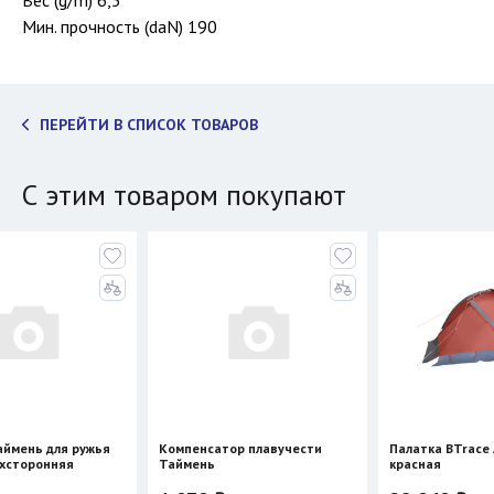
Вес (g/m) 6,5
Мин. прочность (daN) 190
ПЕРЕЙТИ В СПИСОК ТОВАРОВ
С этим товаром покупают
 ружья
Компенсатор плавучести
Палатка BTrace ATLANT 3
я
Таймень
красная