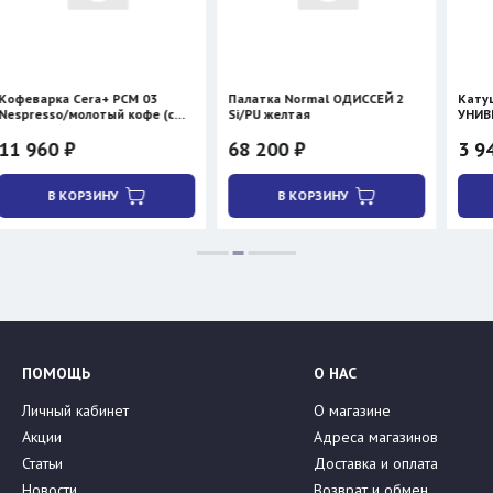
era+ PCM 03
Палатка Normal ОДИССЕЙ 2
Катушка Таймен
олотый кофе (с
Si/PU желтая
УНИВЕРСАЛЬНАЯ
двухсторонняя
68 200 ₽
3 940 ₽
РЗИНУ
В КОРЗИНУ
В КОРЗИН
ПОМОЩЬ
О НАС
Личный кабинет
О магазине
Акции
Адреса магазинов
Статьи
Доставка и оплата
Новости
Возврат и обмен