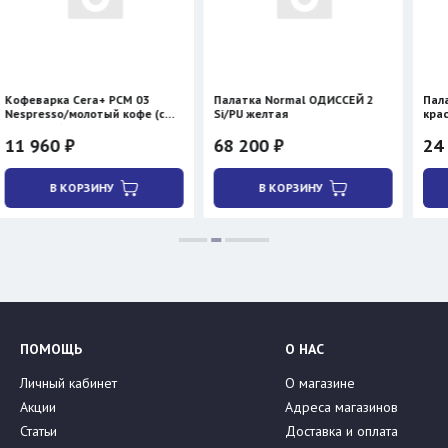
era+ PCM 03
Палатка Normal ОДИССЕЙ 2
Палатка BTrace 
олотый кофе (с
Si/PU желтая
красная
68 200 ₽
24 300 ₽
28 590
РЗИНУ
В КОРЗИНУ
В КОРЗИН
ПОМОЩЬ
О НАС
Личный кабинет
О магазине
Акции
Адреса магазинов
Статьи
Доставка и оплата