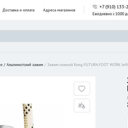
+7 (910) 133
Доставка и оплата
Адреса магазинов
Ежедневно с 10:00 д
ники,
ческие сумки
неры
ие
Альпинистский зажим
Зажим ножной Kong FUTURA FOOT WORK left