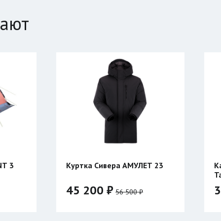
пают
Куртка Сивера АМУЛЕТ 23
Катушка Таймень д
Тайган двухсторон
45 200 ₽
3 820 ₽
56 500 ₽