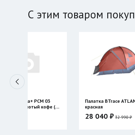
С этим товаром поку
M 03
Палатка BTrace ATLANT 3
кофе (с
красная
28 040 ₽
32 990 ₽