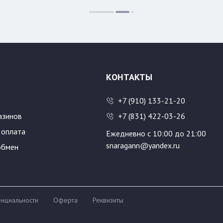
Цвет:
Размер:
46/176
48/176
50/182
52/182
54/188
КОНТАКТЫ
+7 (910) 133-21-20
азинов
+7 (831) 422-03-26
 оплата
Ежедневно с 10:00 до 21:00
snaragann@yandex.ru
обмен
нциальности
Оферта
Реквизиты