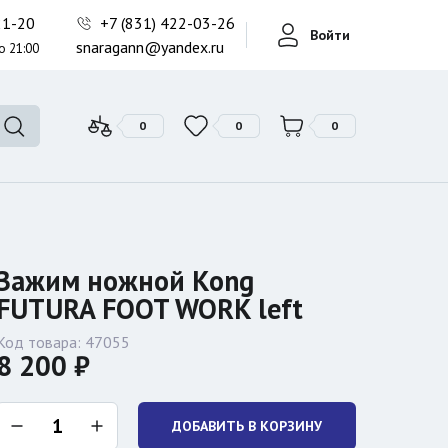
Фонари поисковые
-21-20
+7 (831) 422-03-26
Войти
Фонари тактические
snaragann@yandex.ru
о 21:00
Фонари универсальные
0
0
0
Зажим ножной Kong
FUTURA FOOT WORK left
Код товара:
47055
8 200 ₽
ДОБАВИТЬ В КОРЗИНУ