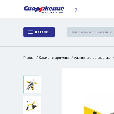
пластины
Холодиль
изотерми
КАТАЛОГ
и контей
Главная
Каталог снаряжения
Альпинистское снаряжен