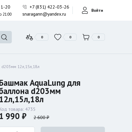
Фонари поисковые
-21-20
+7 (831) 422-03-26
Войти
Фонари тактические
snaragann@yandex.ru
о 21:00
Фонари универсальные
0
0
0
 d203мм 12л,15л,18л
Башмак AquaLung для
баллона d203мм
12л,15л,18л
Код товара:
4735
1 990 ₽
2 600 ₽