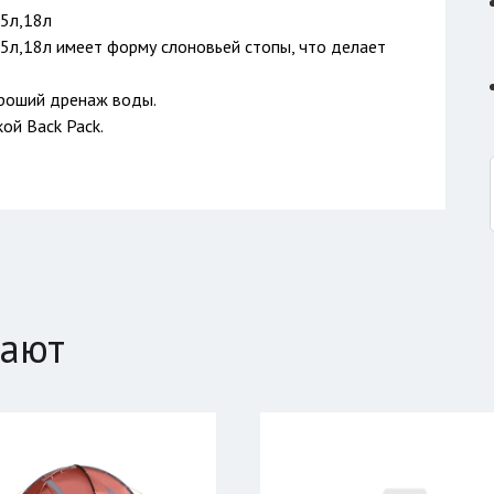
5л,18л
5л,18л имеет форму слоновьей стопы, что делает
роший дренаж воды.
ой Back Pack.
пают