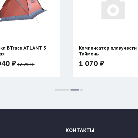
Компенсатор плавучести
Куртка Си
Таймень
1 070 ₽
45 200
Цвет:
Размер:
500
600
Размер:
46/176
48/
54/188
КОНТАКТЫ