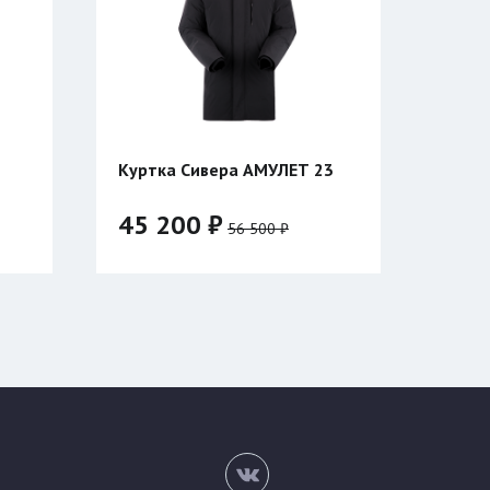
вера АМУЛЕТ 23
Катушка Таймень для ружья
Тайган двухсторонняя
 ₽
3 820 ₽
56 500 ₽
176
50/182
52/182