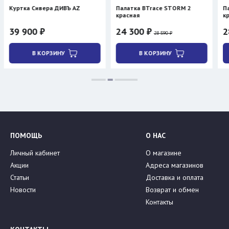
 Сивера ДИВЪ AZ
Палатка BTrace STORM 2
Палатка BTr
красная
красная
0 ₽
24 300 ₽
28 040 ₽
28 590 ₽
В КОРЗИНУ
В КОРЗИНУ
В КО
ПОМОЩЬ
О НАС
Личный кабинет
О магазине
Акции
Адреса магазинов
Статьи
Доставка и оплата
Новости
Возврат и обмен
Контакты