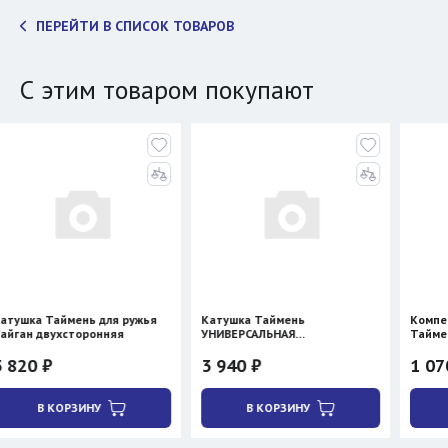
ПЕРЕЙТИ В СПИСОК ТОВАРОВ
С этим товаром покупают
нь для ружья
Катушка Таймень
Компенсатор плаву
оронняя
УНИВЕРСАЛЬНАЯ
Таймень
двухсторонняя
3 940 ₽
1 070 ₽
ИНУ
В КОРЗИНУ
В КОРЗИНУ