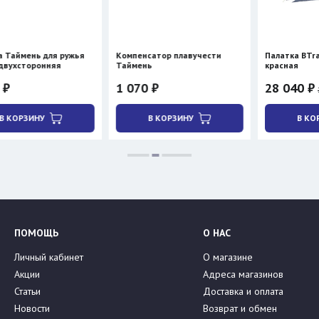
я ружья
Компенсатор плавучести
Палатка BTrace ATLANT 3
яя
Таймень
красная
1 070 ₽
28 040 ₽
32 990 ₽
В КОРЗИНУ
В КОРЗИНУ
ПОМОЩЬ
О НАС
Личный кабинет
О магазине
Акции
Адреса магазинов
Статьи
Доставка и оплата
Новости
Возврат и обмен