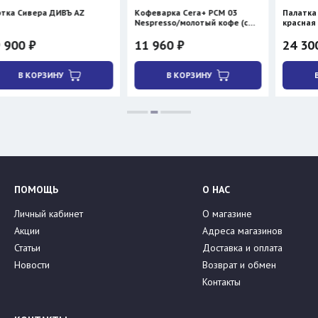
ра ДИВЪ AZ
Кофеварка Cera+ PCM 03
Палатка BTrace 
Nespresso/молотый кофе (с
красная
нагревом)
11 960 ₽
24 300 ₽
28 590
РЗИНУ
В КОРЗИНУ
В КОРЗИН
ПОМОЩЬ
О НАС
Личный кабинет
О магазине
Акции
Адреса магазинов
Статьи
Доставка и оплата
Новости
Возврат и обмен
Контакты