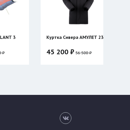
ка Сивера АМУЛЕТ 23
Катушка Таймень
УНИВЕРСАЛЬНАЯ
двухсторонняя
200 ₽
3 940 ₽
56 500 ₽
:
р:
76
48/176
50/182
52/182
88