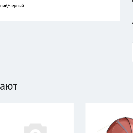
иний/черный
пают