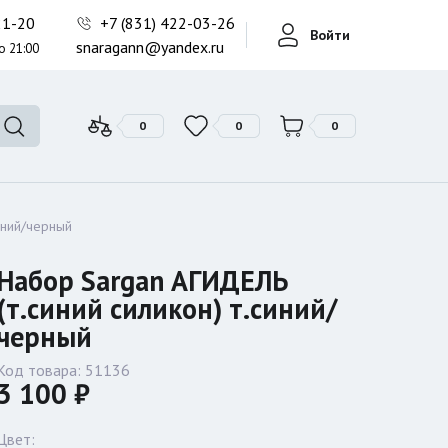
Фонари поисковые
-21-20
+7 (831) 422-03-26
Войти
Фонари тактические
snaragann@yandex.ru
о 21:00
Фонари универсальные
0
0
0
иний/черный
Набор Sargan АГИДЕЛЬ
(т.синий силикон) т.синий/
черный
Код товара:
51136
3 100 ₽
Цвет: