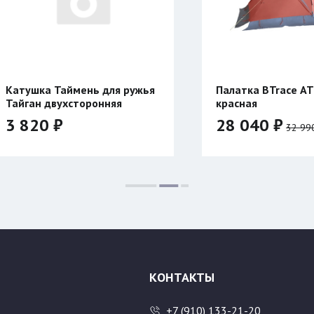
жья
Палатка BTrace ATLANT 3
Курт
красная
28 040 ₽
45 
32 990 ₽
Цвет:
Цвет
Разме
46/1
54/1
КОНТАКТЫ
+7 (910) 133-21-20