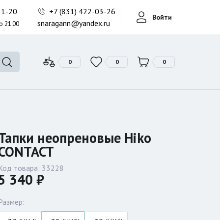
Фонари поисковые
-21-20
+7 (831) 422-03-26
Войти
Фонари тактические
snaragann@yandex.ru
о 21:00
Фонари универсальные
0
0
0
Тапки неопреновые Hiko
CONTACT
Код товара:
33228
5 340 ₽
Размер: