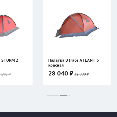
Палатка BTrace ATLANT 3
Компенсатор п
красная
Таймень
28 040 ₽
1 070 ₽
32 990 ₽
Цвет:
Размер:
500
600