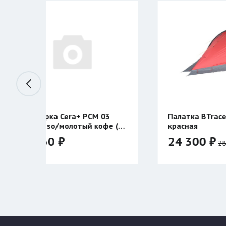
+ PCM 03
Палатка BTrace STORM 2
тый кофе (с
красная
24 300 ₽
28 590 ₽
Цвет: