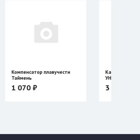
лавучести
Катушка Таймень
УНИВЕРСАЛЬНАЯ
двухсторонняя
3 940 ₽