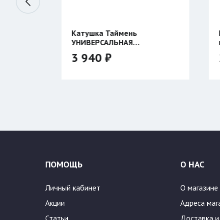
3
Катушка Таймень
Пала
УНИВЕРСАЛЬНАЯ
крас
двухсторонняя
3 940 ₽
24
Цвет
ПОМОЩЬ
О НАС
Личный кабинет
О магазине
Акции
Адреса маг
Статьи
Доставка и