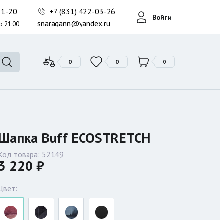
Фонари поисковые
-21-20
+7 (831) 422-03-26
Войти
Фонари тактические
snaragann@yandex.ru
о 21:00
Фонари универсальные
0
0
0
Шапка Buff ECOSTRETCH
Код товара:
52149
3 220 ₽
Цвет: