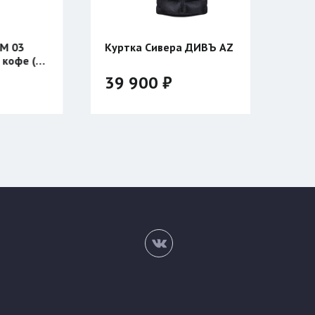
3
Куртка Сивера ДИВЪ AZ
 (с
39 900 ₽
Цвет:
Размер:
48/176
50/182
52/182
54/188
56/188
58/182