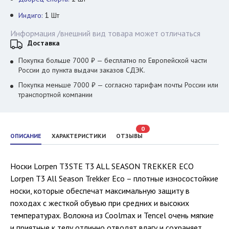
1
Индиго:
Шт
Информация /внешний вид товара может отличаться
Доставка
Покупка больше 7000 ₽ — бесплатно по Европейской части
России до пункта выдачи заказов СДЭК.
Покупка меньше 7000 ₽ — согласно тарифам почты России или
транспортной компании
0
ОПИСАНИЕ
ХАРАКТЕРИСТИКИ
ОТЗЫВЫ
Носки Lorpen T3STE T3 ALL SEASON TREKKER ECO
Lorpen T3 All Season Trekker Eco – плотные износостойкие
носки, которые обеспечат максимальную защиту в
походах с жесткой обувью при средних и высоких
температурах. Волокна из Coolmax и Tencel очень мягкие
и приятные к телу отлично отводят влагу и сохраняет