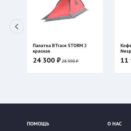
Палатка BTrace STORM 2
Кофе
красная
Nesp
нагр
24 300 ₽
11 
28 590 ₽
Цвет:
88
ПОМОЩЬ
О НАС