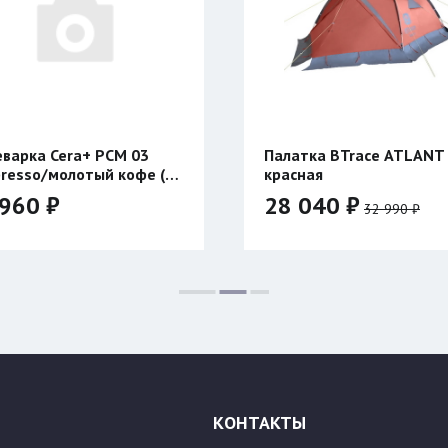
варка Cera+ PCM 03
Палатка BTrace ATLANT
resso/молотый кофе (с
красная
евом)
960 ₽
28 040 ₽
32 990 ₽
Цвет:
КОНТАКТЫ