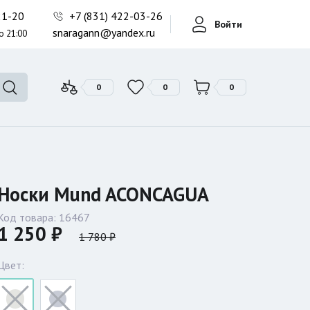
Фонари поисковые
-21-20
+7 (831) 422-03-26
Войти
Фонари тактические
snaragann@yandex.ru
о 21:00
Фонари универсальные
0
0
0
Носки Mund ACONCAGUA
Код товара:
16467
1 250 ₽
1 780 ₽
Цвет: